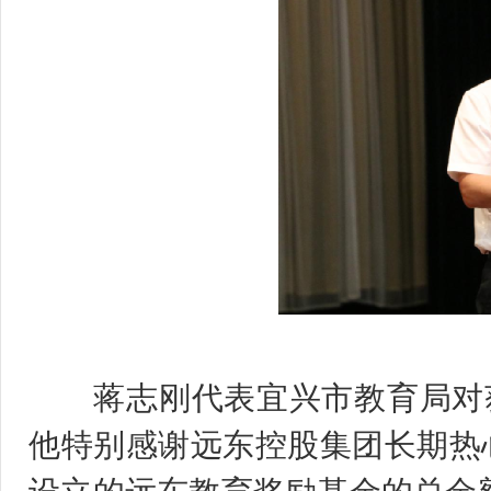
蒋
蒋志刚代表宜兴市教育局对获
他特别感谢远东控股集团长期热心